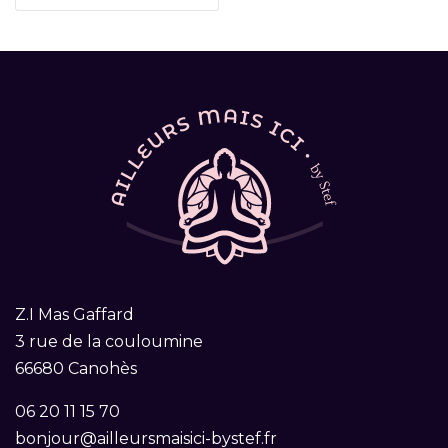
Z.I Mas Gaffard
3 rue de la couloumine
66680 Canohès
06 20 11 15 70
bonjour@ailleursmaisici-bystef.fr