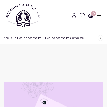
0
Accueil
/
Beauté des mains
/
Beauté des mains Complète