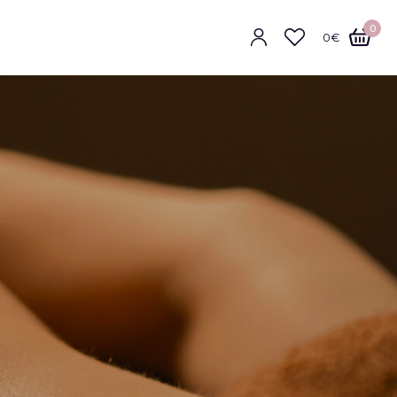
0
0
€