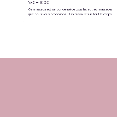
–
75
€
100
€
outes les
Ce massage est un condensé de tous les autres massages
que nous vous proposons… On travaille sur tout le corps…