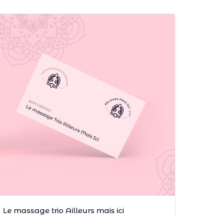
Choix des options
Le massage trio Ailleurs mais ici
Chèq