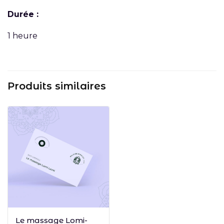
Durée :
1 heure
Produits similaires
Choix des options
Le massage Lomi-