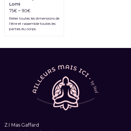
Lomi
–
75
€
90
€
Relier toutes les dimensions de
l’être et rassemble toutes les
parties du corps.
Z.I Mas Gaffard