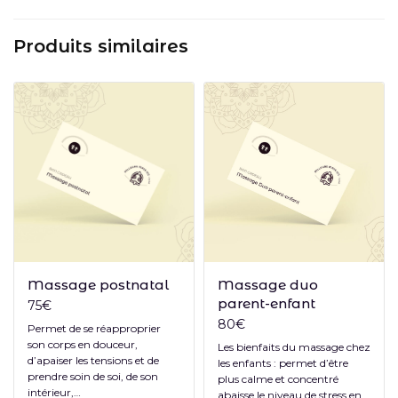
Produits similaires
Ajouter au panier
Ajouter au panier
Massage postnatal
Massage duo
parent-enfant
75
€
80
€
Permet de se réapproprier
son corps en douceur,
Les bienfaits du massage chez
d’apaiser les tensions et de
les enfants : permet d’être
prendre soin de soi, de son
plus calme et concentré
intérieur,…
abaisse le niveau de stress en…