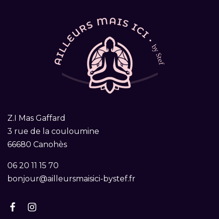
Z.I Mas Gaffard
3 rue de la couloumine
66680 Canohès
06 20 11 15 70
bonjour@ailleursmaisici-bystef.fr